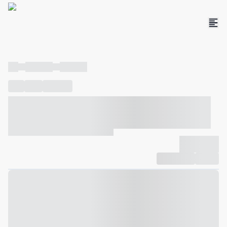
----
----- -----
----- -----
----
-----
---- ------
----- ----- -- ------ ---- ---- -- ----- ----- -----
--- ------
----- ----- -- ------ ----- ----- -- ------
-------------
Compartilhar
Favorito