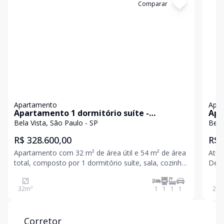
Cód:
85239726
Comparar
Có
Apartamento
Apa
Apartamento 1 dormitório suíte -
Apa
Condomínio Fiorino
Pau
Bela Vista, São Paulo - SP
Bela
R$ 328.600,00
R$ 
Apartamento com 32 m² de área útil e 54 m² de área
Atualm
total, composto por 1 dormitório suíte, sala, cozinha
Detalhes do 
e área de serviço com lavanderia. Conta com 1 vaga
1 banheiro 1 vaga de 
de garagem rotativa, podendo ser descoberta no
32
m²
1
1
1
1
26
m
térreo ou coberta no subsolo. Condomínio com
portari
Corretor