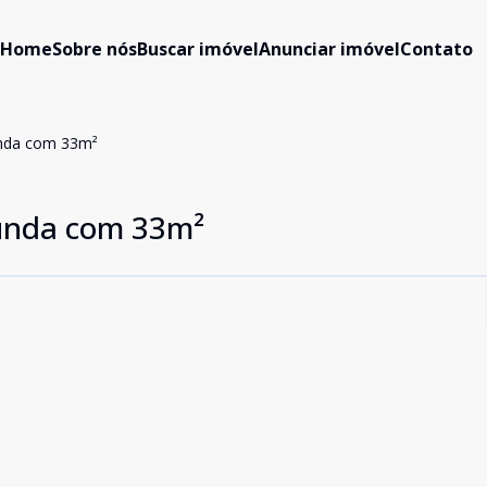
Home
Sobre nós
Buscar imóvel
Anunciar imóvel
Contato
nda com 33m²
unda com 33m²