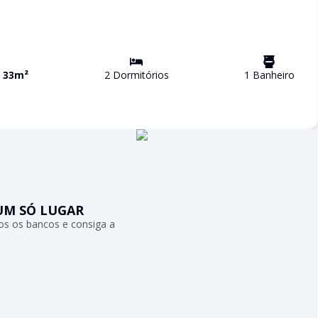
a
33
m²
2
Dormitório
s
1
Banheiro
UM SÓ LUGAR
s os bancos e consiga a