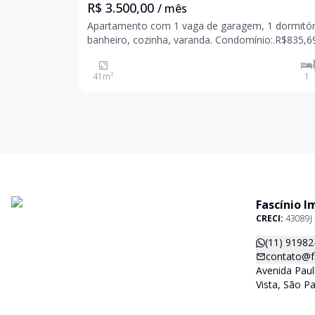
R$ 3.500,00
/ mês
Apartamento com 1 vaga de garagem, 1 dormitór
banheiro, cozinha, varanda. Condomínio:.R$835,69
Pacote:.R$4.335,69 CRECI: 43089J
41
m²
1
Fascínio I
CRECI:
43089J
(11) 91982
contato@f
Avenida Paul
Vista, São P