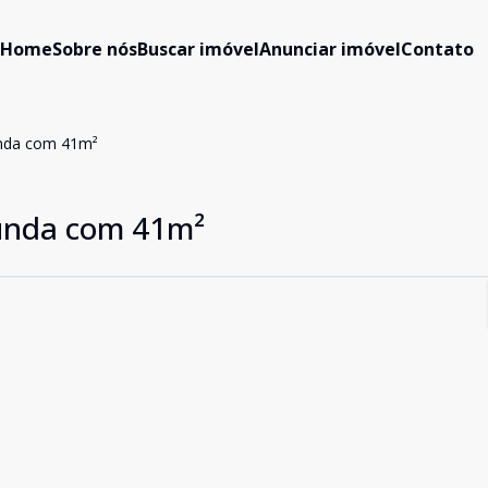
Home
Sobre nós
Buscar imóvel
Anunciar imóvel
Contato
nda com 41m²
unda com 41m²