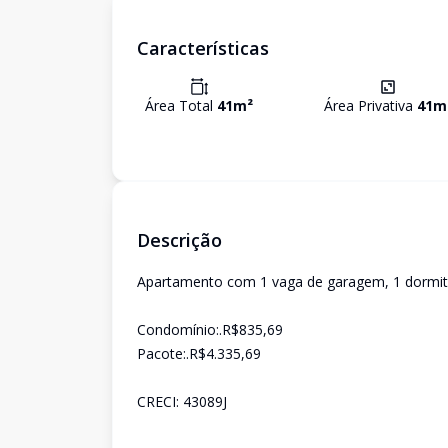
Características
Área Total
41
m²
Área Privativa
41
m
Descrição
Apartamento com 1 vaga de garagem, 1 dormitór
Condomínio:.R$835,69
Pacote:.R$4.335,69
CRECI: 43089J