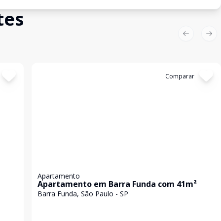
tes
Previous sl
Nex
Cód:
85239311
Comparar
Apartamento
Apartamento em Barra Funda com 41m²
Barra Funda, São Paulo - SP