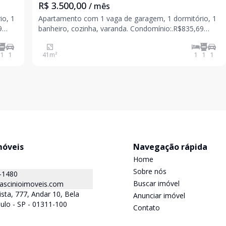
R$ 3.500,00
/ mês
io, 1
Apartamento com 1 vaga de garagem, 1 dormitório, 1
banheiro, cozinha, varanda. Condomínio:.R$835,69
Pacote:.R$4.335,69 CRECI: 43089J
1
1
41
m²
1
1
1
móveis
Navegação rápida
Home
Sobre nós
-1480
Buscar imóvel
ascinioimoveis.com
ista, 777, Andar 10, Bela
Anunciar imóvel
aulo - SP - 01311-100
Contato