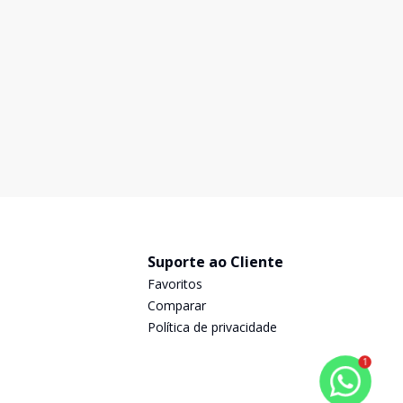
R$ 4.000,00
/ mês
Características do apartamento: 47m² bem distribuídos
1 suíte ampla Garden privativo ideal para pets, home
garden, leitura ou receber amigos Sala integrada à
cozinha, com acabamentos modernos Semi-mobiliado
48
m²
1
1
1
1
Ar-condicionado Apartamento novo, pronto para mo
Suporte ao Cliente
Favoritos
Comparar
Política de privacidade
1