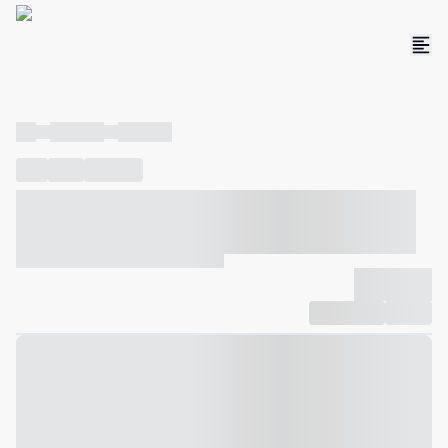
----
----- -----
----- -----
----
-----
---- ------
----- ----- -- ------ ---- ---- -- ----- ----- -----
--- ------
----- ----- -- ------ ----- ----- -- ------
-------------
Compartilhar
Favorito