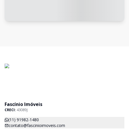
Fascínio Imóveis
CRECI:
43089J
(11) 91982-1480
contato@fascinioimoveis.com