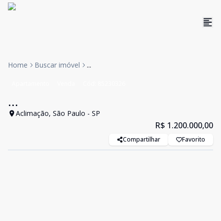
Home
Buscar imóvel
...
Apartamento
Venda
Cód:
85230326
...
Aclimação, São Paulo - SP
R$ 1.200.000,00
Compartilhar
Favorito