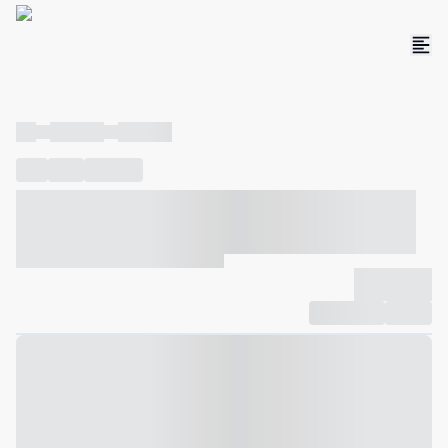
----
----- -----
----- -----
----
-----
---- ------
----- ----- -- ------ ---- ---- -- ----- ----- -----
--- ------
----- ----- -- ------ ----- ----- -- ------
-------------
Compartilhar
Favorito