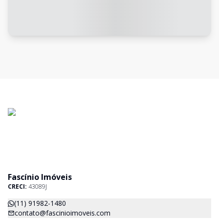
Fascínio Imóveis
CRECI:
43089J
(11) 91982-1480
contato@fascinioimoveis.com